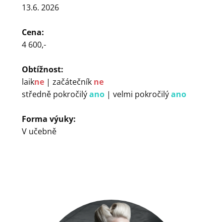
13.6. 2026
Cena:
4 600,-
Obtížnost:
laik
ne
| začátečník
ne
středně pokročilý
ano
| velmi pokročilý
ano
Forma výuky:
V učebně