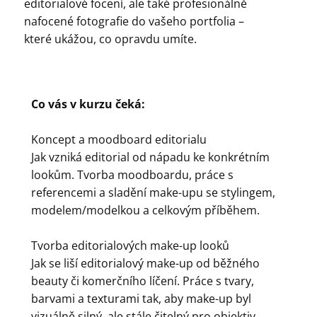
editorialové focení, ale také profesionálně
nafocené fotografie do vašeho portfolia –
které ukážou, co opravdu umíte.
Co vás v kurzu čeká:
Koncept a moodboard editorialu
Jak vzniká editorial od nápadu ke konkrétním
lookům. Tvorba moodboardu, práce s
referencemi a sladění make-upu se stylingem,
modelem/modelkou a celkovým příběhem.
Tvorba editorialových make-up looků
Jak se liší editorialový make-up od běžného
beauty či komerčního líčení. Práce s tvary,
barvami a texturami tak, aby make-up byl
vizuálně silný, ale stále čitelný pro objektiv.