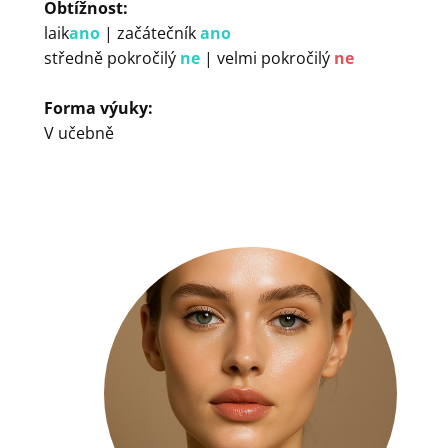
Obtížnost:
laik
ano
| začátečník
ano
středně pokročilý
ne
| velmi pokročilý
ne
Forma výuky:
V učebně