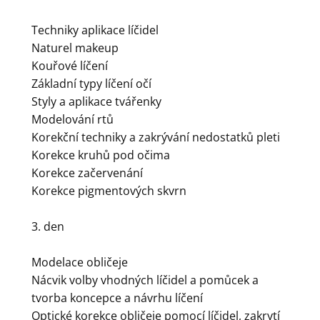
Techniky aplikace líčidel
Naturel makeup
Kouřové líčení
Základní typy líčení očí
Styly a aplikace tvářenky
Modelování rtů
Korekční techniky a zakrývání nedostatků pleti
Korekce kruhů pod očima
Korekce začervenání
Korekce pigmentových skvrn
3. den
Modelace obličeje
Nácvik volby vhodných líčidel a pomůcek a
tvorba koncepce a návrhu líčení
Optické korekce obličeje pomocí líčidel, zakrytí